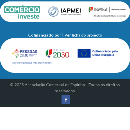
Cofinanciado por
|
Ver ficha do projecto
© 2025 Associação Comercial de Espinho - Todos os direitos
reservados.