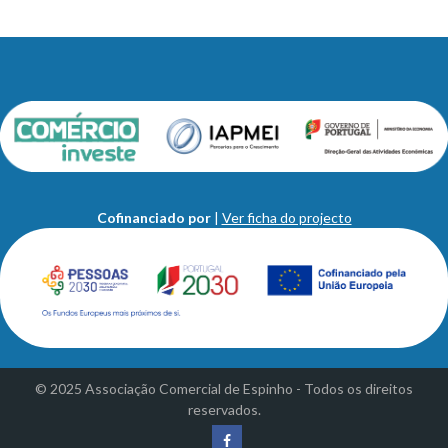
Cofinanciado por
|
Ver ficha do projecto
© 2025 Associação Comercial de Espinho - Todos os direitos
reservados.